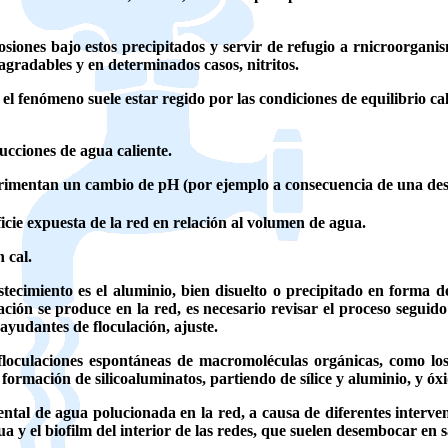
osiones bajo estos precipitados y servir de refugio a rnicroorga
agradables y en determinados casos, nitritos.
el fenómeno suele estar regido por las condiciones de equilibrio c
ucciones de agua caliente.
erimentan un cambio de pH (por ejemplo a consecuencia de una des
ficie expuesta de la red en relación al volumen de agua.
 cal.
ecimiento es el aluminio, bien disuelto o precipitado en forma de
ión se produce en la red, es necesario revisar el proceso seguido 
 ayudantes de floculación, ajuste.
floculaciones espontáneas de macromoléculas orgánicas, como los
 formación de silicoaluminatos, partiendo de sílice y aluminio, y óx
ental de agua polucionada en la red, a causa de diferentes interven
ua y el biofilm del interior de las redes, que suelen desembocar en