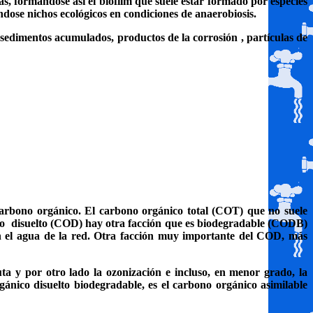
s, formandose así el biofilm que suele estar formado por especies
ndose nichos ecológicos en condiciones de anaerobiosis.
sedimentos acumulados, productos de la corrosión , partículas de
l carbono orgánico. El carbono orgánico total (COT) que no suele
co
disuelto (COD) hay otra facción que es biodegradable (CODB)
en el agua de la red. Otra facción muy importante del COD, más
ta y por otro lado la ozonización e incluso, en menor grado, la
ánico disuelto biodegradable, es el carbono orgánico asimilable