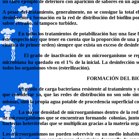
un claro ejemplo de deterioro con aparición de sabores en un agua
A pesar del tratamiento, generalmente, no se consigue la total
desinfección y formación en la red de distribución del biofilm po
sabor extraño, ni tampoco turbidez.
En todos los tratamientos de potabilización hay una fase
este respecto hay que tener en cuenta que la proporción de una 
cinética de primer orden) siempre que exista un exceso de desinfec
El grado de inactivación de un microorganismo se re
microbiana ha quedado en el 1% de la inicial. La desinfección s
todos los organismos vivos (esterilización).
FORMACIÓN DEL BIOF
El grado de carga bacteriana resistente al tratamiento y q
que considerar ya, que las redes de distribución no son solo si
mismas, sino la propia agua potable de procedencia superficial 
La mayor densidad de microorganismos dentro de la red es
de microorganismos que se encuentran formando
colonias, junt
bacterias heterótrofas que se multiplican gracias a la materia or
Los microorganismos no pueden sobrevivir en un medio inhabitual 