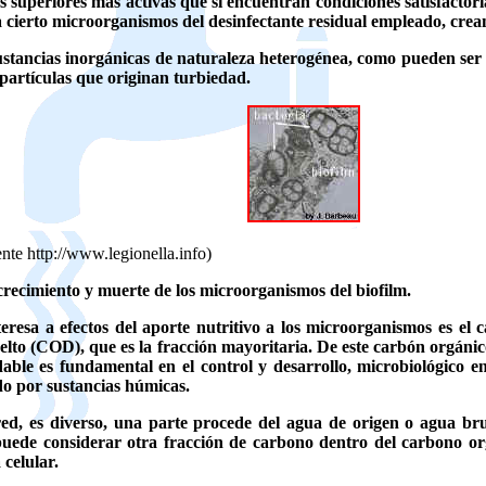
 superiores más activas que sí encuentran condiciones satisfactoria
a cierto microorganismos del desinfectante residual empleado, crea
ustancias inorgánicas de naturaleza heterogénea, como pueden ser 
partículas que originan turbiedad.
te http://www.legionella.info)
recimiento y muerte de los microorganismos del biofilm.
teresa a efectos del aporte nutritivo a los microorganismos es e
uelto (COD), que es la fracción mayoritaria. De este carbón orgáni
able es fundamental en el control y desarrollo, microbiológico 
do por sustancias húmicas.
ed, es diverso, una parte procede del agua de origen o agua bru
uede considerar otra fracción de carbono dentro del carbono org
celular.