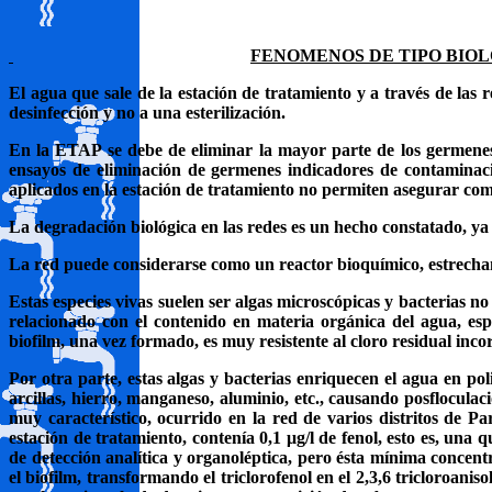
FENOMENOS DE TIPO BIO
El agua que sale de la estación de tratamiento y a través de las 
desinfección y no a una esterilización.
En la ETAP se debe de eliminar la mayor parte de los germenes 
ensayos de eliminación de germenes indicadores de contaminaci
aplicados en la estación de tratamiento no permiten asegurar co
La degradación biológica en las redes es un hecho constatado, y
La red puede considerarse como un reactor bioquímico, estrechamen
Estas especies vivas suelen ser algas microscópicas y bacterias no
relacionado con el contenido en materia orgánica del agua, esp
biofilm, una vez formado, es muy resistente al cloro residual inc
Por otra parte, estas algas y bacterias enriquecen el agua en po
arcillas, hierro, manganeso, aluminio, etc., causando posfloculac
muy característico, ocurrido en la red de varios distritos de P
estación de tratamiento, contenía 0,1
μg/l
de fenol, esto es, una 
de detección analítica y organoléptica, pero ésta mínima concen
el biofilm, transformando el triclorofenol en el 2,3,6 tricloroani