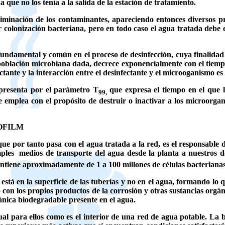
 que no los tenía a la salida de la estación de tratamiento.
 eliminación de los contaminantes, apareciendo entonces diversos 
r colonización bacteriana, pero en todo caso el agua tratada debe 
 fundamental y común en el proceso de desinfección, cuya finalidad
población microbiana dada, decrece exponencialmente con el tiempo
tante y la interacción entre el desinfectante y el microoganismo es 
presenta por el parámetro T
que expresa el tiempo en el que 
99,
e emplea con el propósito de destruir o inactivar a los microorg
ILM
ue por tanto pasa con el agua tratada a la red, es el responsable d
mples
medios de transporte del agua desde la planta a nuestros d
contiene aproximadamente de 1 a 100 millones de células bacteriana
tá en la superficie de las tuberías y no en el agua, formando lo q
o con los propios productos de la corrosión y otras sustancias orgá
gánica biodegradable presente en el agua.
para ellos como es el interior de una red de agua potable. La bio