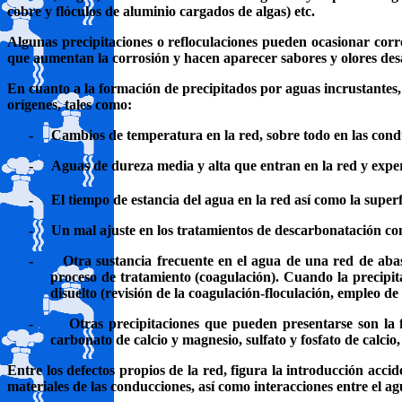
cobre y flóculos de aluminio cargados de algas) etc.
Algunas precipitaciones o refloculaciones pueden ocasionar corr
que aumentan la corrosión y hacen aparecer sabores y olores des
En cuanto a la formación de precipitados por aguas incrustantes, 
orígenes, tales como:
-
Cambios de temperatura en la red, sobre todo en las cond
-
Aguas de dureza media y alta que entran en la red y exp
-
El tiempo de estancia del agua en la red así como la super
-
Un mal ajuste en los tratamientos de descarbonatación con
-
Otra sustancia frecuente en el agua de una red de abast
proceso de tratamiento (coagulación). Cuando la precipitac
disuelto (revisión de la coagulación-floculación, empleo de
-
Otras precipitaciones que pueden presentarse son la 
carbonato de calcio y magnesio, sulfato y fosfato de calcio,
Entre los defectos propios de la red, figura la introducción accid
materiales de las conducciones, así como interacciones entre el ag