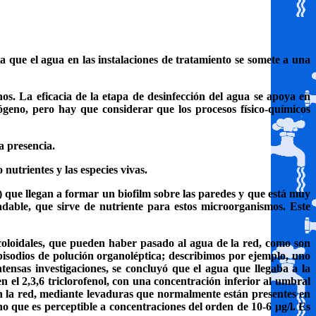
ta que el agua en las instalaciones de tratamiento se somete a una
s. La eficacia de la etapa de desinfección del agua se apoya en
geno, pero hay que considerar que los procesos físico-químicos
a presencia.
nutrientes y las especies vivas.
ta) que llegan a formar un biofilm sobre las paredes y que está muy
adable, que sirve de nutriente para estos microorganismos. Este
s coloidales, que pueden haber pasado al agua de la red, como son
 episodios de polución organoléptica; describimos por ejemplo, uno
tensas investigaciones, se concluyó que el agua que llegaba a la
en el 2,3,6 triclorofenol, con una concentración inferior al umbral
en la red, mediante levaduras que normalmente están presentes en
oho que es perceptible a concentraciones del orden de 10-6
μg/l.
Es