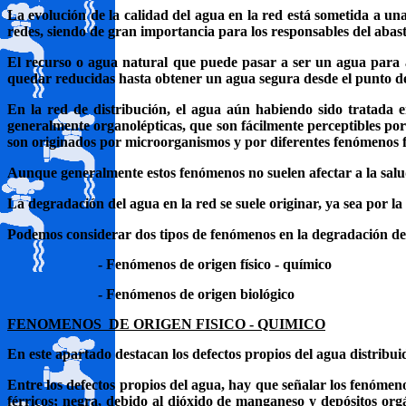
La evolución de la calidad del agua en la red está sometida a una
redes, siendo de gran importancia para los responsables del abast
El recurso o agua natural que puede pasar a ser un agua para 
quedar reducidas hasta obtener un agua segura desde el punto de
En la red de distribución, el agua aún habiendo sido tratada e
generalmente organolépticas, que son fácilmente perceptibles po
son originados por microorganismos y por diferentes fenómenos 
Aunque generalmente estos fenómenos no suelen afectar a la sal
La degradación del agua en la red se suele originar, ya sea por la
Podemos considerar dos tipos de fenómenos en la degradación de l
- Fenómenos de origen físico - químico
- Fenómenos de origen biológico
FENOMENOS DE ORIGEN FISICO - QUIMICO
En este apartado destacan los defectos propios del agua distribuid
Entre los defectos propios del agua, hay que señalar los fenómen
férricos; negra, debido al dióxido de manganeso y depósitos org