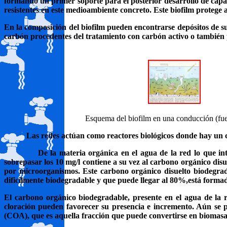
formando un primer soporte para el posterior desarrollo de capas
resistentes en este medioambiente concreto. Este biofilm protege 
En la composición del biofilm pueden encontrarse depósitos de s
carbón procedentes del tratamiento con carbón activo o también 
Esquema del biofilm en una conducción (fuen
Las redes actúan como reactores biológicos donde hay un c
De la materia orgánica en el agua de la red lo que in
sobrepasar los 10 mg/l contiene a su vez al carbono orgánico dis
por microorganismos. Este carbono orgánico disuelto biodegrad
dificilmente biodegradable
y que puede llegar al 80%,está forma
El carbono orgánico biodegradable, presente en el agua de la r
cloración pueden favorecer su presencia e incremento. Aún se p
(COA), que es aquella fracción que puede convertirse en biomasa 