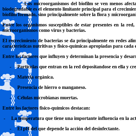
Los microorganismos del biofilm se ven menos afectad
biodegradable es el elemento limitante principal para el crecimie
biofilm formado, sino principalmente sobre la flora y microorgan
Entre los organismos susceptibles de estar presentes en la red
microorganismos como virus y bacterias.
El recrecimiento de bacterias se da principalmente en redes ali
características nutritivas y fisico-químicas apropiadas para cada 
Entre los factores que influyen y determinan la presencia y desarr
-
Partículas que entran en la red depositandose en ella y cr
-
Materia orgánica.
-
Presencia de hierro o manganeso.
-
Células microbianas muertas.
Entre los factores fisico-químicos destacan:
-
La temperatura que tiene una importante influencia en la act
-
El pH del que depende la acción del desinfectante.