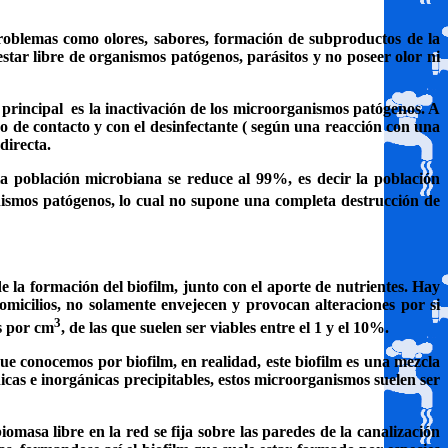
problemas como olores, sabores, formación de subproductos de la
estar libre de organismos patógenos, parásitos y no poseer olor ni
 principal
es la inactivación de los microorganismos patógenos. A
 de contacto y con el desinfectante ( según una reacción con una
directa.
la población microbiana se reduce al 99%, es decir la población
anismos patógenos, lo cual no supone una completa destrucción de
e la formación del biofilm, junto con el aporte de nutrientes. Hay
omicilios, no solamente envejecen y provocan alteraciones por si
3
s por cm
, de las que suelen ser viables entre el 1 y el 10%.
ue conocemos por biofilm, en realidad, este biofilm es una mezcla
nicas e inorgánicas precipitables, estos microorganismos suelen ser
masa libre en la red se fija sobre las paredes de la canalización