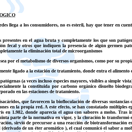
LOGICO
redes llega a los consumidores, no es esteril, hay que tener en cuen
presentes en el agua bruta y completamente los que son patógeno
ón fecal y otros que indiquen la presencia de algún germen pató
mpletamente la eliminación total de microorganismos
a sea por el metabolismo de diversos organismos, como por su propi
te ligado a la estación de tratamiento, donde entra el alimento o 
 patógenas (a veces incluso especies mayores, visibles a simple vis
ecialmente la constituida por carbono orgánico disuelto biodegr
orporado en las estaciones de tratamiento.
lisacáridos, que favorecen la biofloculación de diversas sustancia
iones en la propia red. A este efecto, se han constatado múltiples
arís en 1.982, donde aparecía el agua con sabores a moho. Tras in
quinta parte de la normativa en vigor, y la cloración lo transformó 
tración, sirvió de precursor a una reacción de biotransformación 
sol (derivado de un éter aromático ), el cual comunicó el sabor a m