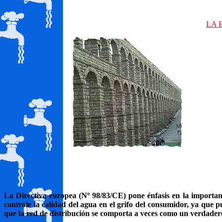
LA 
La Directiva europea (Nº 98/83/CE) pone énfasis en la importanc
controle la calidad del agua en el grifo del consumidor, ya que
que la red de distribución se comporta a veces como un verdadero 