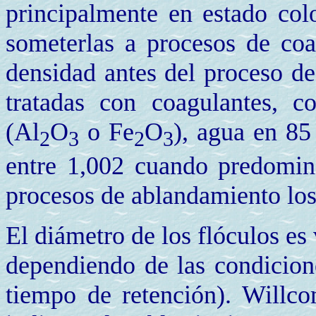
principalmente en estado col
someterlas a procesos de coa
densidad antes del proceso de
tratadas con coagulantes, c
(Al
O
o Fe
O
), agua en 85
2
3
2
3
entre 1,002 cuando predomin
procesos de ablandamiento los 
El diámetro de los flóculos e
dependiendo de las condicion
tiempo de retención). Willco